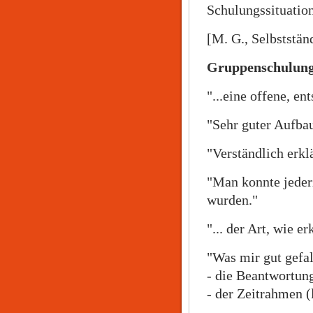
Schulungssituation
[M. G., Selbststän
Gruppenschulung
"...eine offene, e
"Sehr guter Aufba
"Verständlich erklä
"Man konnte jederz
wurden."
"... der Art, wie 
"Was mir gut gefa
- die Beantwortun
- der Zeitrahmen (