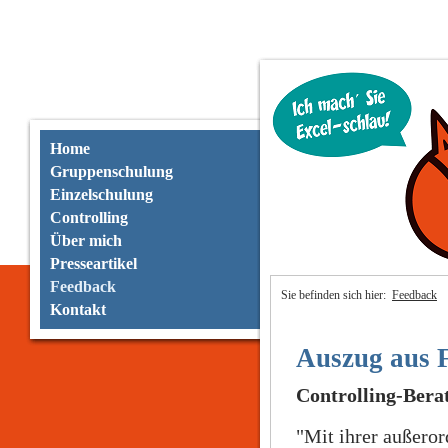
Home
Gruppenschulung
Einzelschulung
Controlling
Über mich
Presseartikel
Feedback
Sie befinden sich hier:
Feedback
Kontakt
Auszug aus 
Controlling-Bera
"Mit ihrer außeror